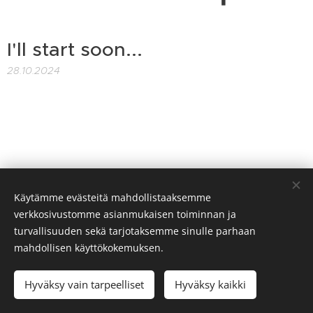
I'll start soon...
28.10.2024
Käytämme evästeitä mahdollistaaksemme
verkkosivustomme asianmukaisen toiminnan ja
turvallisuuden sekä tarjotaksemme sinulle parhaan
mahdollisen käyttökokemuksen.
Jukka Iisakkila / conductor-musician-composer / All rights
reserved
Hyväksy vain tarpeelliset
Hyväksy kaikki
Evästeet